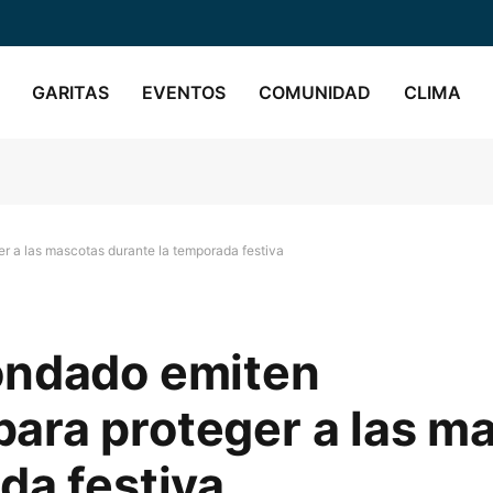
GARITAS
EVENTOS
COMUNIDAD
CLIMA
 a las mascotas durante la temporada festiva
ondado emiten
ara proteger a las m
da festiva