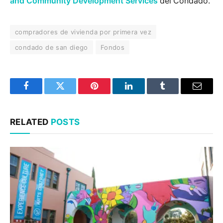
and Community Development Services
del Condado.
compradores de vivienda por primera vez
condado de san diego
Fondos
Facebook
Twitter
Pinterest
LinkedIn
Tumblr
Email
RELATED
POSTS