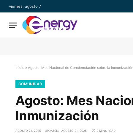
viernes, agosto 7
Inicio
»
Agosto: Mes Nacional de Concienciación sobre la Inmunizació
COMUNIDAD
Agosto: Mes Nacion
Inmunización
AGOSTO 21, 2025
UPDATED:
AGOSTO 21, 2025
2 MINS READ