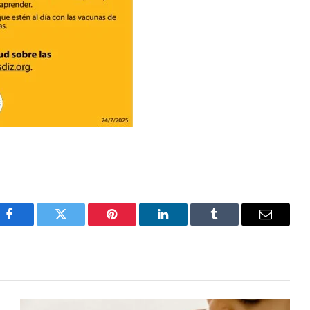
Facebook
Twitter
Pinterest
LinkedIn
Tumblr
Email