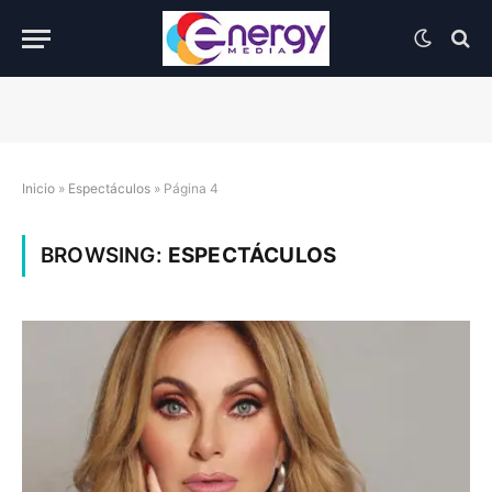
Inicio
»
Espectáculos
»
Página 4
BROWSING:
ESPECTÁCULOS