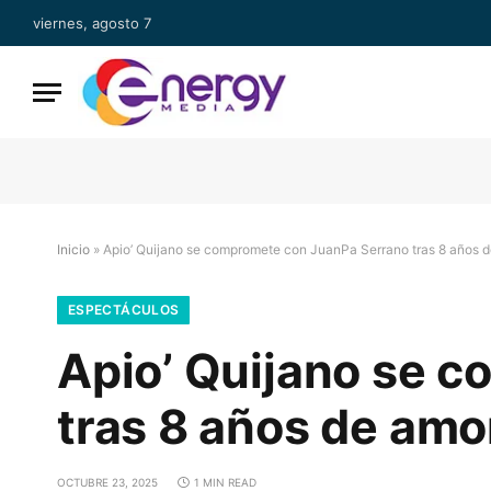
viernes, agosto 7
Inicio
»
Apio’ Quijano se compromete con JuanPa Serrano tras 8 años 
ESPECTÁCULOS
Apio’ Quijano se 
tras 8 años de amo
OCTUBRE 23, 2025
1 MIN READ