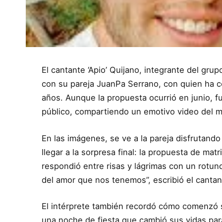
El cantante ‘Apio’ Quijano, integrante del g
con su pareja JuanPa Serrano, con quien ha c
años. Aunque la propuesta ocurrió en junio, f
público, compartiendo un emotivo video del 
En las imágenes, se ve a la pareja disfrutan
llegar a la sorpresa final: la propuesta de mat
respondió entre risas y lágrimas con un rotund
del amor que nos tenemos”, escribió el cantan
El intérprete también recordó cómo comenzó s
una noche de fiesta que cambió sus vidas pa