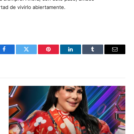
rtad de vivirlo abiertamente.
Facebook
Twitter
Pinterest
LinkedIn
Tumblr
Email