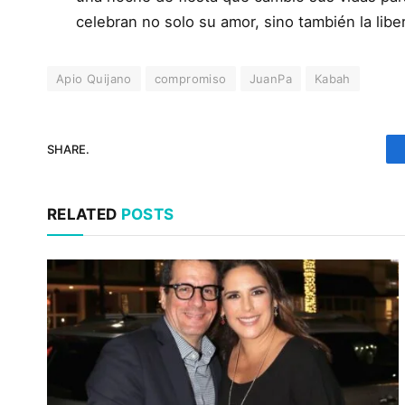
celebran no solo su amor, sino también la libe
Apio Quijano
compromiso
JuanPa
Kabah
SHARE.
RELATED
POSTS