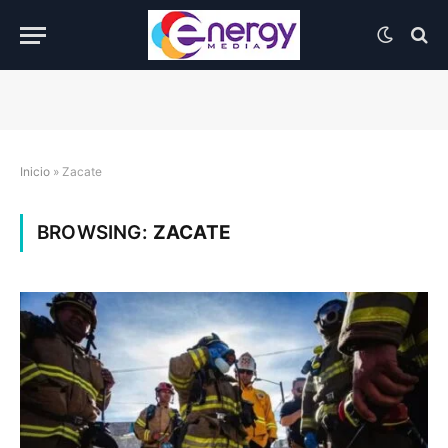
Inicio
»
Zacate
BROWSING:
ZACATE