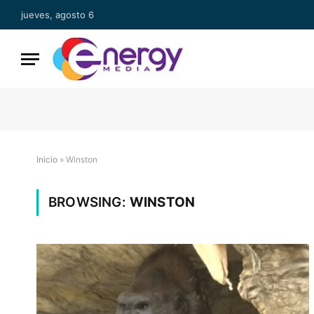
jueves, agosto 6
Inicio
»
Winston
BROWSING:
WINSTON