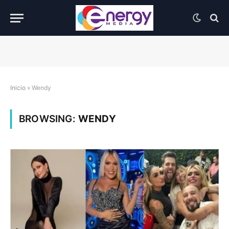
Inicio
»
Wendy
BROWSING:
WENDY