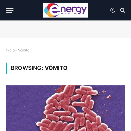
Inicio
»
Vómito
BROWSING:
VÓMITO