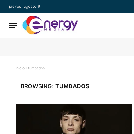
jueves, agosto 6
Inicio
»
tumbados
BROWSING:
TUMBADOS