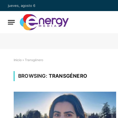
jueves, agosto 6
Inicio
»
Transgénero
BROWSING:
TRANSGÉNERO