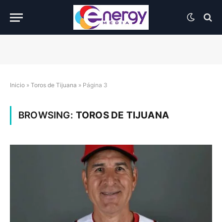
Inicio
»
Toros de Tijuana
»
Página 3
BROWSING:
TOROS DE TIJUANA