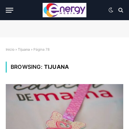
Inicio
»
Tijuana
»
Página 78
BROWSING:
TIJUANA