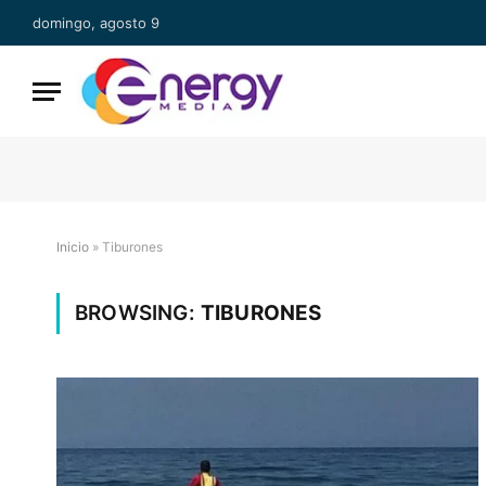
domingo, agosto 9
Inicio
»
Tiburones
BROWSING:
TIBURONES