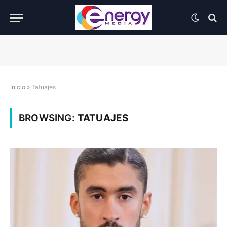
Inicio
»
Tatuajes
BROWSING:
TATUAJES