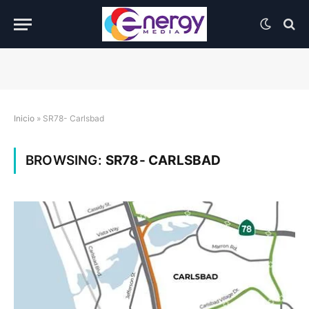
Inicio
»
SR78- Carlsbad
BROWSING:
SR78- CARLSBAD