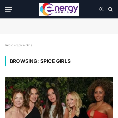
Inicio
»
Spice Girls
BROWSING:
SPICE GIRLS