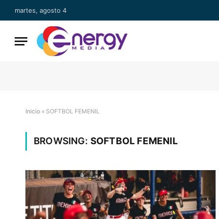
martes, agosto 4
Inicio
»
SOFTBOL FEMENIL
BROWSING:
SOFTBOL FEMENIL