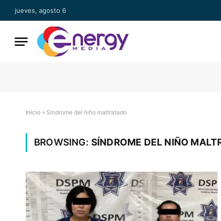
jueves, agosto 6
Inicio
»
Síndrome del niño maltratado
BROWSING:
SÍNDROME DEL NIÑO MALT