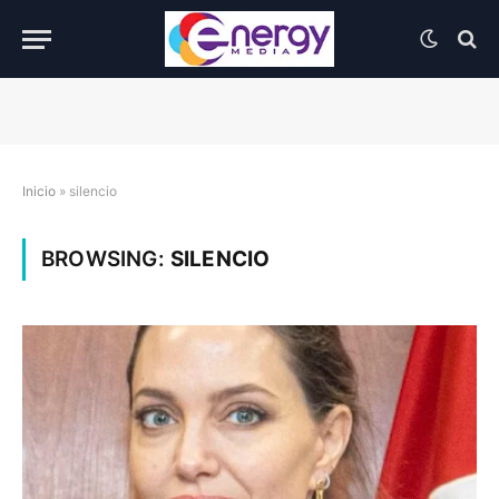
Inicio
»
silencio
BROWSING:
SILENCIO