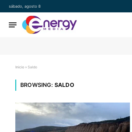
sábado, agosto 8
Inicio
»
Saldo
BROWSING:
SALDO