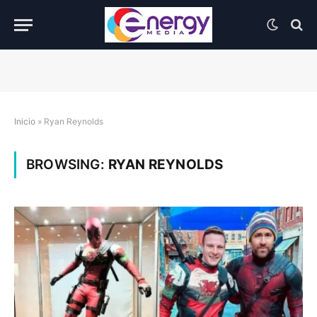
Inicio
»
Ryan Reynolds
BROWSING:
RYAN REYNOLDS