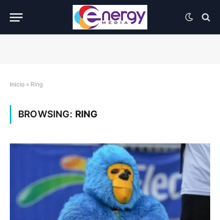
Inicio
»
Ring
BROWSING:
RING