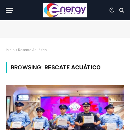
Inicio
»
Rescate Acuático
BROWSING:
RESCATE ACUÁTICO