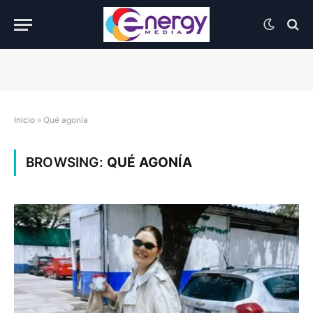
Inicio
»
Qué agonía
BROWSING:
QUÉ AGONÍA