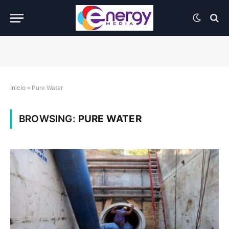
Inicio
»
Pure Water
BROWSING:
PURE WATER