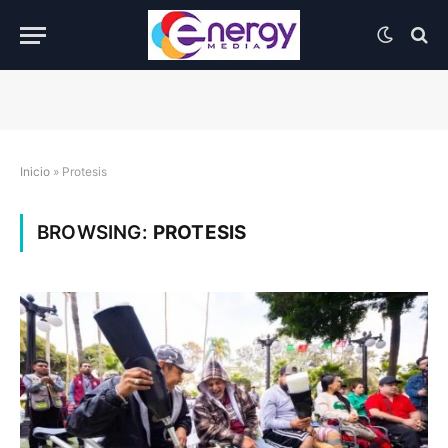
Inicio
»
Protesis
BROWSING:
PROTESIS