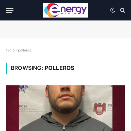
Inicio
»
polleros
BROWSING:
POLLEROS