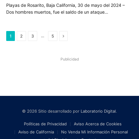
Playas de Rosarito, Baja California, 30 de mayo del 2024 –
Dos hombres muertos, fue el saldo de un ataque…
Next
…
1
2
3
5
Publicidad
© 2026 Sitio desarrollado por
Laboratorio Digital
.
Políticas de Privacidad
Aviso Acerca de Cookies
Aviso de California
No Venda Mi Información Personal