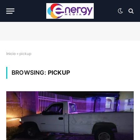
Inicio
»
pickup
BROWSING:
PICKUP