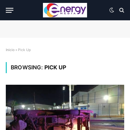
Inicio
»
Pick Up
BROWSING:
PICK UP