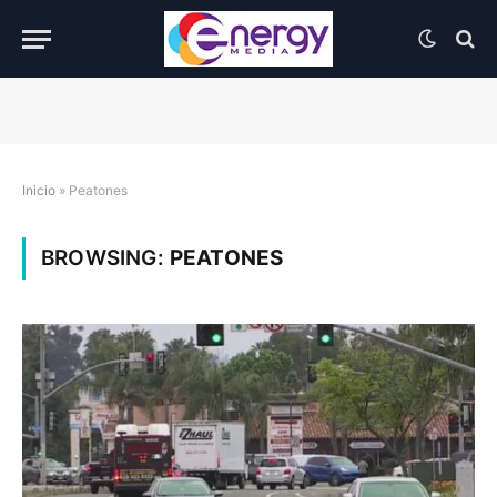
Inicio
»
Peatones
BROWSING:
PEATONES