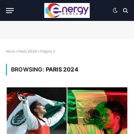
Inicio
»
Paris 2024
»
Página 2
BROWSING:
PARIS 2024