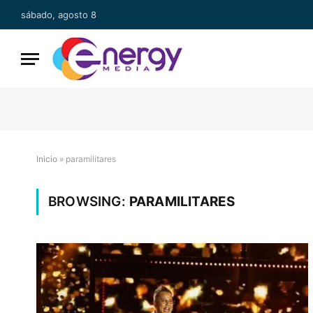
sábado, agosto 8
Inicio
»
paramilitares
BROWSING:
PARAMILITARES