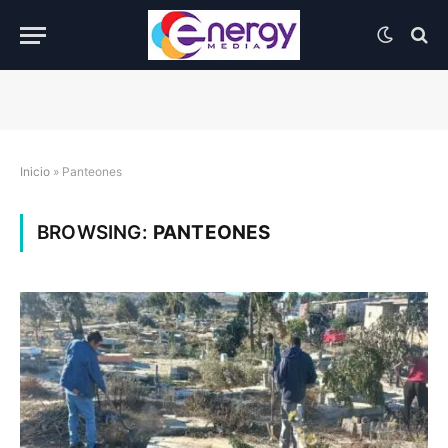
Inicio
»
Panteones
BROWSING:
PANTEONES