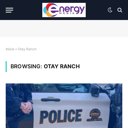
Inicio
»
Otay Ranch
BROWSING:
OTAY RANCH