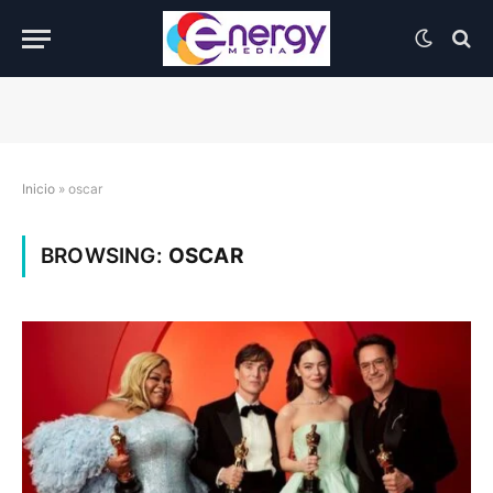
Inicio
»
oscar
BROWSING:
OSCAR