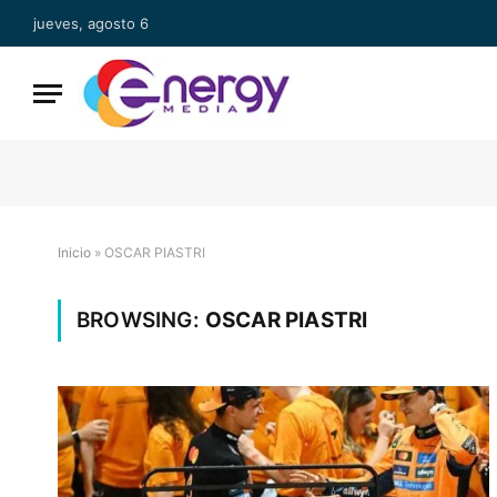
jueves, agosto 6
Inicio
»
OSCAR PIASTRI
BROWSING:
OSCAR PIASTRI