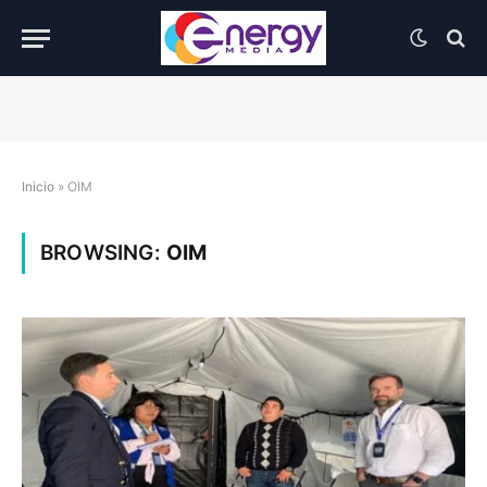
Inicio
»
OIM
BROWSING:
OIM