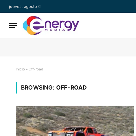
jueves, agosto 6
Inicio
»
Off-road
BROWSING:
OFF-ROAD