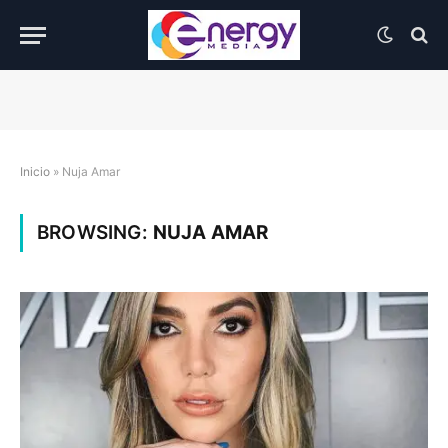
Inicio
»
Nuja Amar
BROWSING:
NUJA AMAR