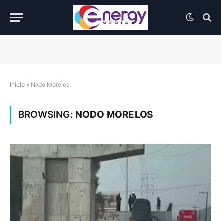
Inicio
»
Nodo Morelos
BROWSING:
NODO MORELOS