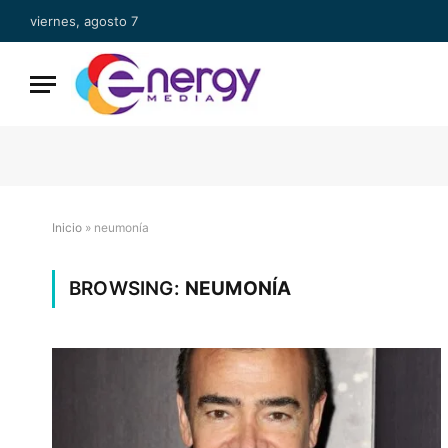
viernes, agosto 7
Inicio
»
neumonía
BROWSING:
NEUMONÍA