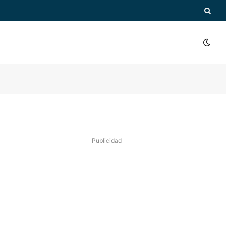
Publicidad