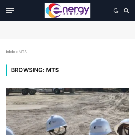
Inicio
»
MTS
BROWSING:
MTS