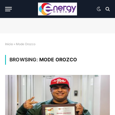
Inicio
»
Mode Orozco
BROWSING:
MODE OROZCO