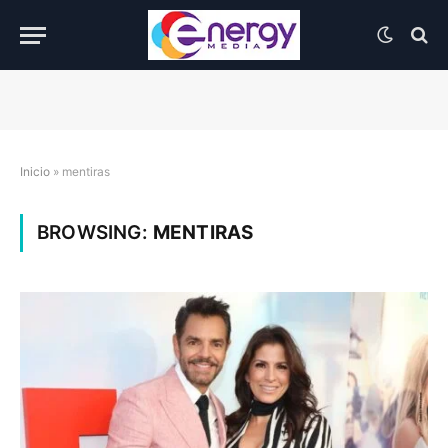
Inicio
»
mentiras
BROWSING:
MENTIRAS