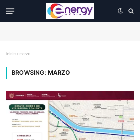
Inicio
»
marzo
BROWSING:
MARZO