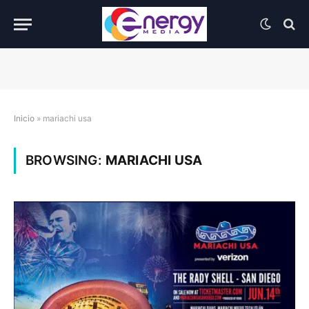
Inicio
»
mariachi usa
BROWSING:
MARIACHI USA