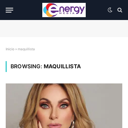
Inicio
»
maquillista
BROWSING:
MAQUILLISTA